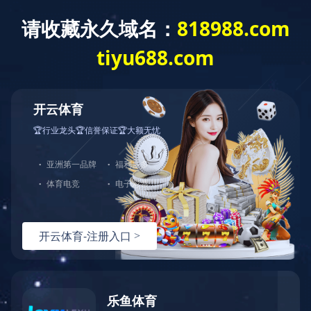
欢迎访问小鸭集团洗涤网站!
服务电话:400-658-6222
中文
EN
米兰MILAN(中国)
公司概况
产品中心
经典案例
技术服务
信息公开
企业文化
联系我们
当前位置：
首页
技术服务
小鸭技术
/
/
/
小鸭服务
小鸭技术
我公司自1973年起开始生产专用洗涤机械，前身是原轻工业部
定点专业生产洗涤机械设备的企业，主要生产“小鸭”牌系列洗
涤机械设备：有当今同行业领先水平的全自动米兰网页版、有
世界领先水平的中德合资生产的烷烃溶剂系列干洗机
（MT200C－MT600C），目前国内折叠层数较多、折叠精度较