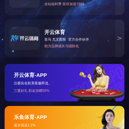
公司简介
国家政府机关
米兰网页版
企业荣誉
军队行业
烘干机
企业文化
核电行业
烫平机
技术能力
铁路系统
折叠机
工矿系统
干洗机
医疗卫生
其它配套设备
商用洗涤设备
技术服务
联系我们
小鸭服务
技术支持热线：
0531-
小鸭技术
83122209（24小
时热线）
联系人：0531-
83122209
邮编：250101
地址：济南市高新
区工业南路51号