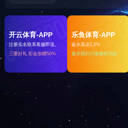
国家级政府机关
公司概况
经典案例
公司简介
国家政府机关
企业荣誉
军队行业
企业文化
核电行业
技术能力
铁路系统
工矿系统
医疗卫生