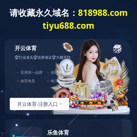
欢迎访问小鸭集团洗涤网站!
服务电话:400-658-6222
中文
EN
米兰MILAN(中国)
公司概况
产品中心
经典案例
技术服务
信息公开
企业文化
联系我们
当前位置：
首页
产品中心
其它配套设备
/
/
/
多功能烫台