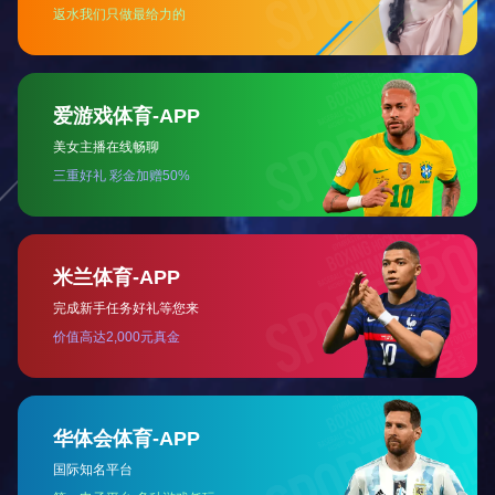
院会在技术、人才等方面为小鸭洗涤机械公司的发展给予全
力支持，在合作中不断深化内涵、丰富内容、抓出成效，实
现校企资源的优化配置，形成优势互补、共同发展的大格
局。同时祝愿小鸭集团在蓬勃发展中，展翅飞向更广阔的蓝
天。