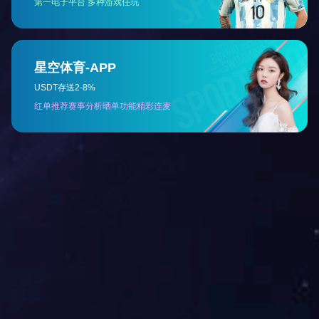
上一页：身边的榜样 前行的力量