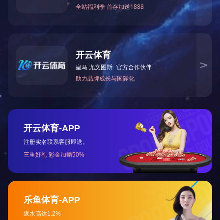
核电项目的顺利完成，充分证明了洗涤机械公司具备核电大
项目的项目管理能力和项目执行能力。公司将继续严格按照
项目要求，保证项目的进度和产品的质量，为客户交出满意
的答卷，为小鸭事业争光添彩。