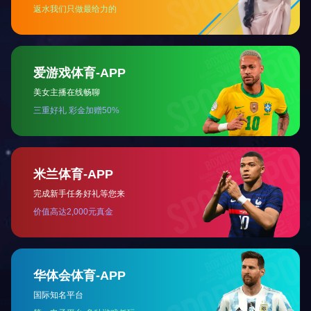
上一页：国采之后再创佳绩 ——集团洗涤机械公司批量投放新品
下一页：扬先进 树典型——小鸭国采项目表彰大会隆重召开
公司概况
经典案例
产品中心
公司简介
国家政府机关
米兰网页版
企业荣誉
军队行业
烘干机
企业文化
核电行业
烫平机
技术能力
铁路系统
折叠机
工矿系统
干洗机
医疗卫生
其它配套设备
商用洗涤设备
技术服务
联系我们
小鸭服务
技术支持热线：