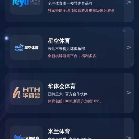
后整理设备
干洗机
商用米兰网页
隔离式米兰网
全自动米兰网
自动烘干机
版
页版
四氯乙烯干洗
送布机
双层烘干机
页版
机
去渍台
下洗上烘一体
石油干洗机
机
堆码机
吸风烫台
水洗万能夹机
水洗领袖夹机
关于小鸭
水洗菌型夹机
干洗万能夹机
ABOUT US
多功能烫台
人像机
公司简介
企业荣誉
企业文化
技术能力
经典案例