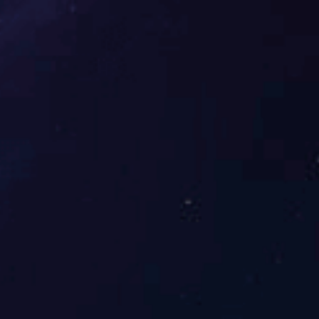
小鸭洗涤机械公司召开ERP系统规范运行专题会议
2021-04-28
MORE
技术服务
TECHNOLOGY SERVICE
小鸭服务
小鸭技术