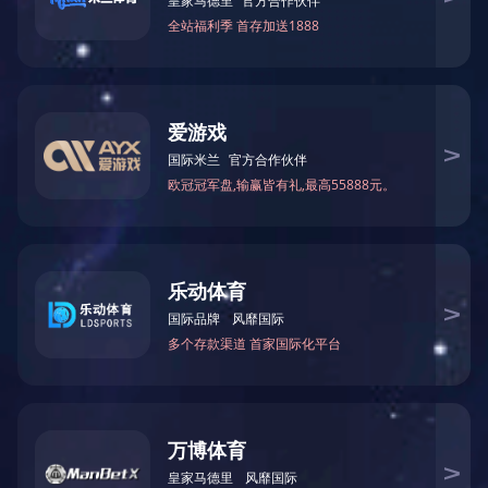
CLASSIC CASE
国家级政府机关