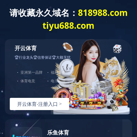
欢迎访问小鸭集团洗涤网站!
服务电话:400-658-6222
中文
EN
米兰MILAN(中国)
公司概况
产品中心
经典案例
技术服务
信息公开
企业文化
联系我们
当前位置：
首页
经典案例
国家政府机关
/
/
/
国家级政府机关
2019-04-12 20:11:22
国家级政府机关 ——国家政府采购中心、最高人民检察院、
国家机关事务管理局、北京市政府会议中心、中共河北省委
党校、山东省体育局、北京出入境边防检查总站、中华人民
共和国重庆海关、中国共产党太原纪律检查委员会、济南市
委党校、三峡集团、烟台市委党校等