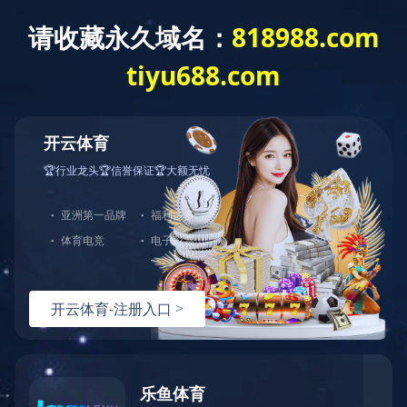
欢迎访问小鸭集团洗涤网站!
服务电话:400-658-6222
中文
EN
米兰MILAN(中国)
公司概况
产品中心
经典案例
技术服务
信息公开
企业文化
联系我们
当前位置：
首页
经典案例
核电行业
/
/
/
核电行业
2019-04-12 20:09:55
核电行业 —— 持续更新中。。。
上一页：
下一页：